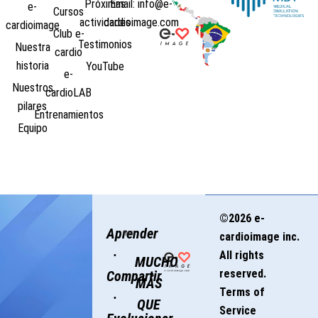
Próximas
Email: info@e-
e-
Cursos
actividades
cardioimage.com
cardioimage
Club e-
Testimonios
Nuestra
cardio
historia
YouTube
e-
Nuestros
cardioLAB
pilares
Entrenamientos
Equipo
©2026 e-
Aprender
cardioimage inc.
·
All rights
MUCHO
reserved.
Compartir
MÁS
Terms of
·
QUE
Service