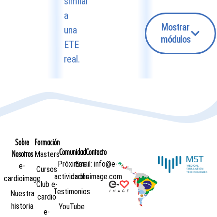
similar
a
Mostrar
una
módulos
ETE
real.
Navegación
anatómica
cardíaca 2D
y 3D
Planos
esofágicos y
Sobre
Formación
transgástricos
Comunidad
Contacto
Nosotros
Masters
Entendiendo
Próximas
Email: info@e-
e-
la anatomía
Cursos
actividades
cardioimage.com
mitral.
cardioimage
Club e-
Insuficiencia
Testimonios
Nuestra
cardio
mitral
historia
YouTube
e-
degenerativa