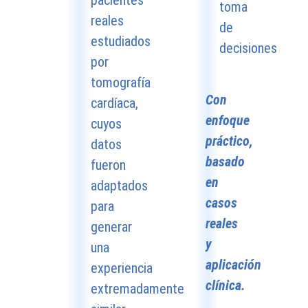
pacientes
toma
reales
de
estudiados
decisiones
por
tomografía
Con
cardíaca,
enfoque
cuyos
práctico,
datos
basado
fueron
en
adaptados
casos
para
reales
generar
y
una
aplicación
experiencia
clínica.
extremadamente