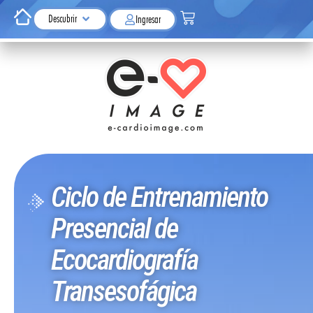
Descubrir
Ingresar
Ciclo de Entrenamiento
Presencial de
Ecocardiografía
Transesofágica