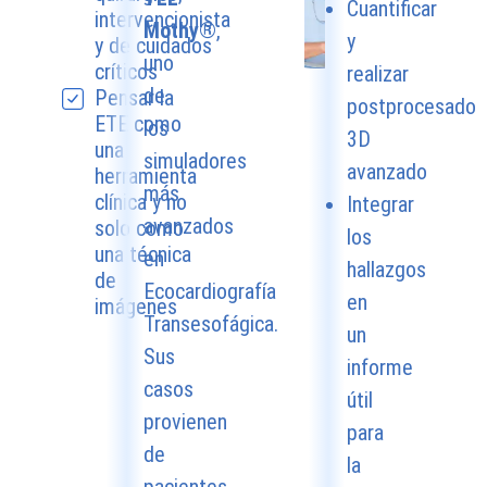
Cuantificar
intervencionista
Mothy®
,
y
y de cuidados
uno
críticos
realizar
de
Pensar la
postprocesado
ETE como
los
3D
una
simuladores
avanzado
herramienta
más
clínica y no
Integrar
avanzados
solo como
los
una técnica
en
hallazgos
de
Ecocardiografía
en
imágenes
Transesofágica.
un
Sus
informe
casos
útil
provienen
para
de
la