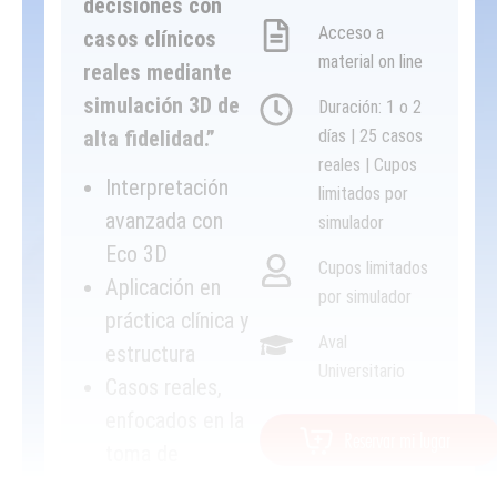
decisiones con
Acceso a
casos clínicos
material on line
reales mediante
simulación 3D de
Duración: 1 o 2
alta fidelidad.”
días | 25 casos
reales | Cupos
Interpretación
limitados por
avanzada con
simulador
Eco 3D
Cupos limitados
Aplicación en
por simulador
práctica clínica y
Aval
estructura
Universitario
Casos reales,
enfocados en la
Reservar mi lugar
toma de
decisiones