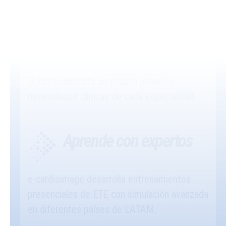
Intensivistas
Emergentólogos
Cirujanos cardiovasculares
Residentes avanzados de cardiología
El entrenamiento se adapta al nivel y
necesidades clínicas de cada especialidad.
Aprende con expertos
e-cardioimage desarrolla entrenamientos
presenciales de ETE con simulación avanzada
en diferentes países de LATAM,