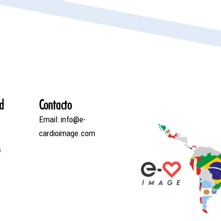
d
Contacto
Email: info@e-
cardioimage.com
s