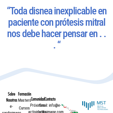
“Toda disnea inexplicable en
paciente con prótesis mitral
nos debe hacer pensar en . .
. “
Sobre
Formación
Comunidad
Contacto
Nosotros
Masters
Próximas
Email: info@e-
e-
Cursos
actividades
cardioimage.com
cardioimage