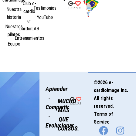
Club e-
Testimonios
Nuestra
cardio
historia
YouTube
e-
Nuestros
cardioLAB
pilares
Entrenamientos
Equipo
©2026 e-
Aprender
cardioimage inc.
·
All rights
MUCHO
reserved.
Compartir
MÁS
Terms of
·
QUE
Service
Evolucionar
CURSOS.