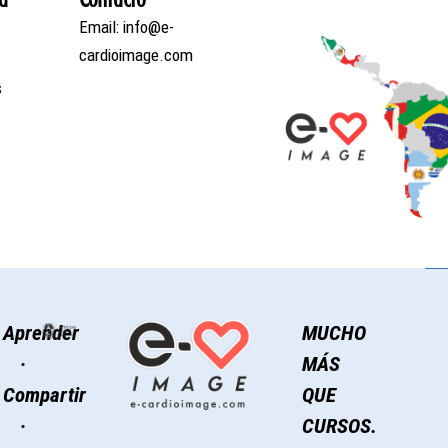
Email: info@e-
cardioimage.com
s
Aprender
MUCHO
·
MÁS
Compartir
QUE
·
CURSOS.