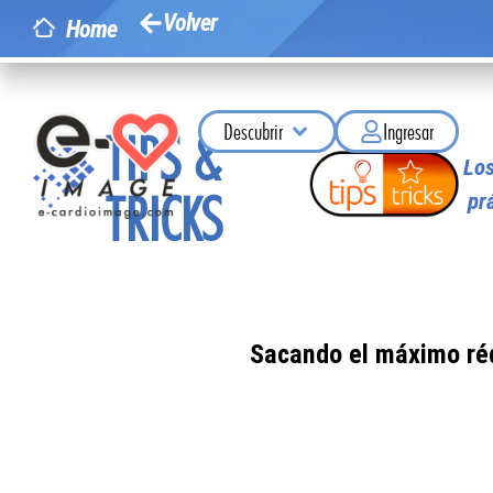
Volver
Home
Descubrir
Ingresar
TIPS &
Los
TRICKS
pr
Sacando el máximo rédi