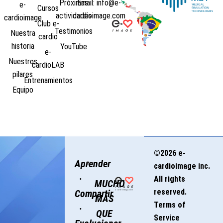
Próximas
Email: info@e-
e-
Cursos
actividades
cardioimage.com
cardioimage
Club e-
Testimonios
Nuestra
cardio
historia
YouTube
e-
Nuestros
cardioLAB
pilares
Entrenamientos
Equipo
©2026 e-
Aprender
cardioimage inc.
·
All rights
MUCHO
reserved.
Compartir
MÁS
Terms of
·
QUE
Service