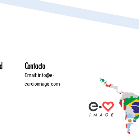
d
Contacto
Email: info@e-
cardioimage.com
s