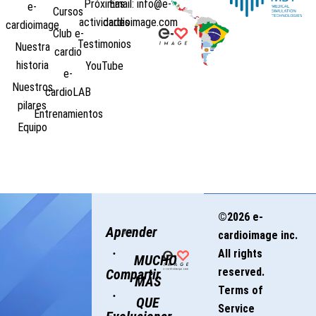
Próximas
Email: info@e-
e-
Cursos
actividades
cardioimage.com
cardioimage
Club e-
Testimonios
Nuestra
cardio
historia
YouTube
e-
Nuestros
cardioLAB
pilares
Entrenamientos
Equipo
©2026 e-
Aprender
cardioimage inc.
·
All rights
MUCHO
reserved.
Compartir
MÁS
Terms of
·
QUE
Service