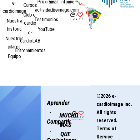
Próximas
Email: info@e-
e-
Cursos
actividades
cardioimage.com
cardioimage
Club e-
Testimonios
Nuestra
cardio
historia
YouTube
e-
Nuestros
cardioLAB
pilares
Entrenamientos
Equipo
©2026 e-
Aprender
cardioimage inc.
·
All rights
MUCHO
reserved.
Compartir
MÁS
Terms of
·
QUE
Service