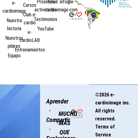
Próximas
Email: info@e-
e-
Cursos
actividades
cardioimage.com
cardioimage
Club e-
Testimonios
Nuestra
cardio
historia
YouTube
e-
Nuestros
cardioLAB
pilares
Entrenamientos
Equipo
©2026 e-
Aprender
cardioimage inc.
·
All rights
MUCHO
reserved.
Compartir
MÁS
Terms of
·
QUE
Service