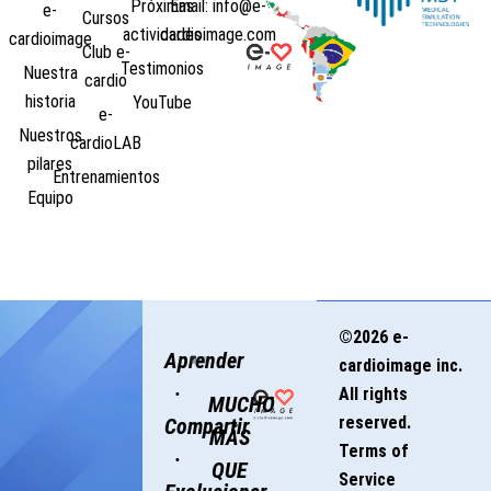
Próximas
Email: info@e-
e-
Cursos
actividades
cardioimage.com
cardioimage
Club e-
Testimonios
Nuestra
cardio
historia
YouTube
e-
Nuestros
cardioLAB
pilares
Entrenamientos
Equipo
©2026 e-
Aprender
cardioimage inc.
·
All rights
MUCHO
reserved.
Compartir
MÁS
Terms of
·
QUE
Service