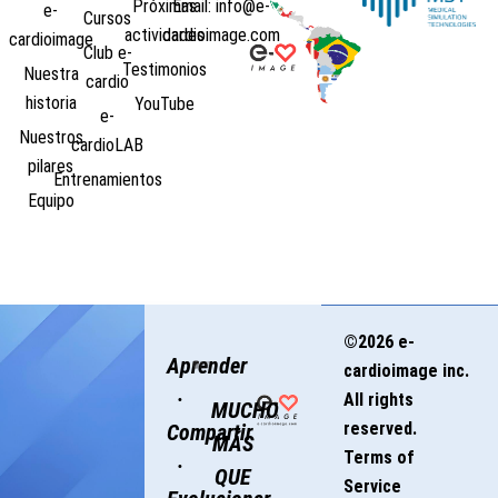
Próximas
Email: info@e-
e-
Cursos
actividades
cardioimage.com
cardioimage
Club e-
Testimonios
Nuestra
cardio
historia
YouTube
e-
Nuestros
cardioLAB
pilares
Entrenamientos
Equipo
©2026 e-
Aprender
cardioimage inc.
·
All rights
MUCHO
reserved.
Compartir
MÁS
Terms of
·
QUE
Service