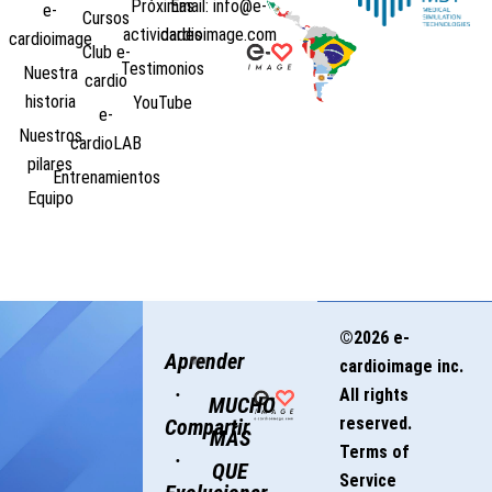
Próximas
Email: info@e-
e-
Cursos
actividades
cardioimage.com
cardioimage
Club e-
Testimonios
Nuestra
cardio
historia
YouTube
e-
Nuestros
cardioLAB
pilares
Entrenamientos
Equipo
©2026 e-
Aprender
cardioimage inc.
·
All rights
MUCHO
reserved.
Compartir
MÁS
Terms of
·
QUE
Service