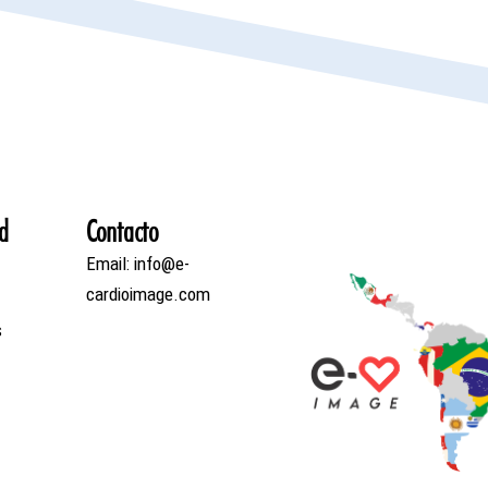
d
Contacto
Email: info@e-
cardioimage.com
s