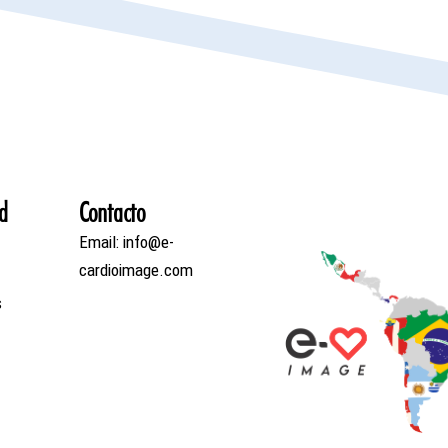
d
Contacto
Email: info@e-
cardioimage.com
s