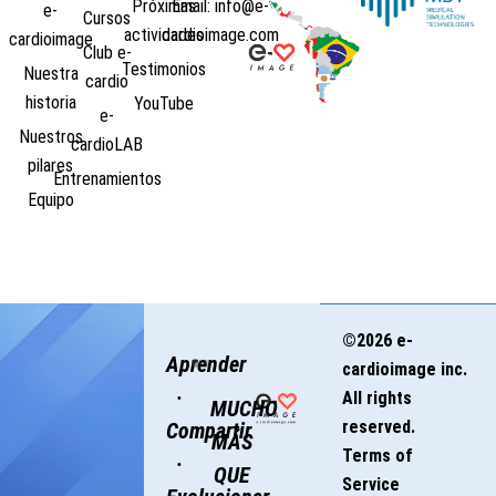
Próximas
Email: info@e-
e-
Cursos
actividades
cardioimage.com
cardioimage
Club e-
Testimonios
Nuestra
cardio
historia
YouTube
e-
Nuestros
cardioLAB
pilares
Entrenamientos
Equipo
©2026 e-
Aprender
cardioimage inc.
·
All rights
MUCHO
reserved.
Compartir
MÁS
Terms of
·
QUE
Service