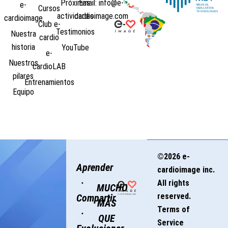
Próximas
Email: info@e-
e-
Cursos
actividades
cardioimage.com
cardioimage
Club e-
Testimonios
Nuestra
cardio
historia
YouTube
e-
Nuestros
cardioLAB
pilares
Entrenamientos
Equipo
©2026 e-
Aprender
cardioimage inc.
·
All rights
MUCHO
reserved.
Compartir
MÁS
Terms of
·
QUE
Service