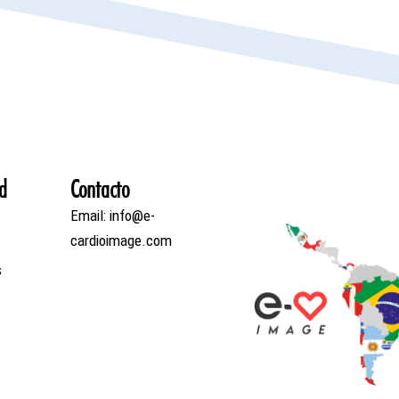
d
Contacto
Email: info@e-
cardioimage.com
s