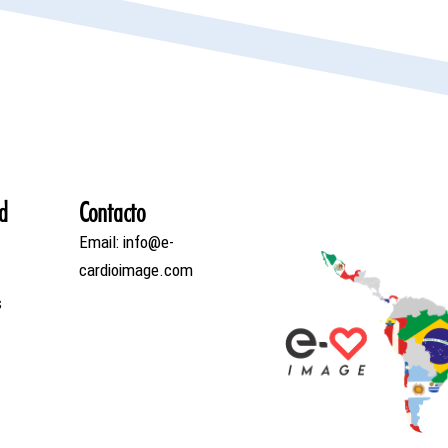
d
Contacto
Email: info@e-
cardioimage.com
s