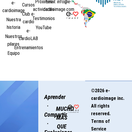
Próximas
Email: info@e-
e-
Cursos
actividades
cardioimage.com
cardioimage
Club e-
Testimonios
Nuestra
cardio
historia
YouTube
e-
Nuestros
cardioLAB
pilares
Entrenamientos
Equipo
©2026 e-
Aprender
cardioimage inc.
·
All rights
MUCHO
reserved.
Compartir
MÁS
Terms of
·
QUE
Service