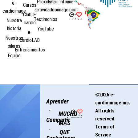
Próximas
Email: info@e-
e-
Cursos
actividades
cardioimage.com
cardioimage
Club e-
Testimonios
Nuestra
cardio
historia
YouTube
e-
Nuestros
cardioLAB
pilares
Entrenamientos
Equipo
©2026 e-
Aprender
cardioimage inc.
·
All rights
MUCHO
reserved.
Compartir
MÁS
Terms of
·
QUE
Service