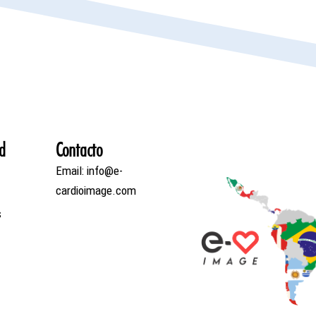
d
Contacto
Email: info@e-
cardioimage.com
s