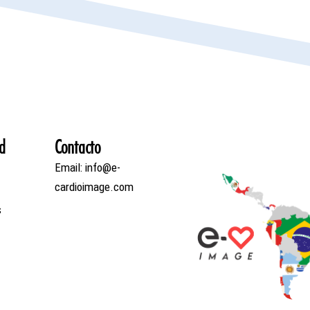
d
Contacto
Email: info@e-
cardioimage.com
s