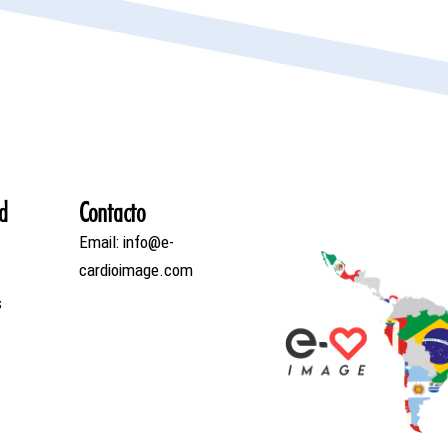
d
Contacto
Email: info@e-
cardioimage.com
s