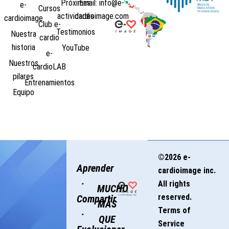
Próximas
Email: info@e-
e-
Cursos
actividades
cardioimage.com
cardioimage
Club e-
Testimonios
Nuestra
cardio
historia
YouTube
e-
Nuestros
cardioLAB
pilares
Entrenamientos
Equipo
©2026 e-
Aprender
cardioimage inc.
·
All rights
MUCHO
reserved.
Compartir
MÁS
Terms of
·
QUE
Service