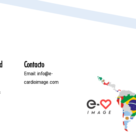
d
Contacto
Email: info@e-
cardioimage.com
s