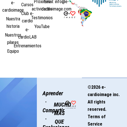
Próximas
Email: info@e-
e-
Cursos
actividades
cardioimage.com
cardioimage
Club e-
Testimonios
Nuestra
cardio
historia
YouTube
e-
Nuestros
cardioLAB
pilares
Entrenamientos
Equipo
©2026 e-
Aprender
cardioimage inc.
·
All rights
MUCHO
reserved.
Compartir
MÁS
Terms of
·
QUE
Service