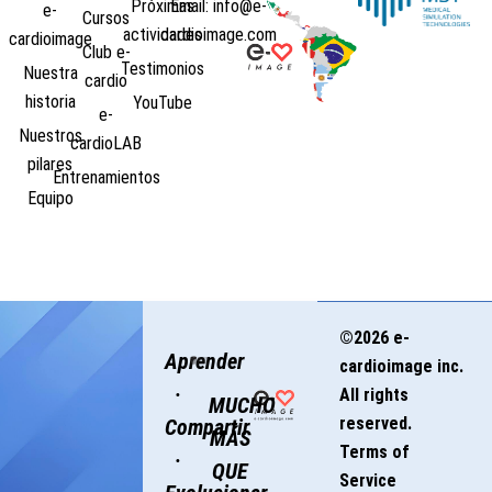
Próximas
Email: info@e-
e-
Cursos
actividades
cardioimage.com
cardioimage
Club e-
Testimonios
Nuestra
cardio
historia
YouTube
e-
Nuestros
cardioLAB
pilares
Entrenamientos
Equipo
©2026 e-
Aprender
cardioimage inc.
·
All rights
MUCHO
reserved.
Compartir
MÁS
Terms of
·
QUE
Service