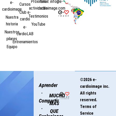
Próximas
Email: info@e-
e-
Cursos
actividades
cardioimage.com
cardioimage
Club e-
Testimonios
Nuestra
cardio
historia
YouTube
e-
Nuestros
cardioLAB
pilares
Entrenamientos
Equipo
©2026 e-
Aprender
cardioimage inc.
·
All rights
MUCHO
reserved.
Compartir
MÁS
Terms of
·
QUE
Service