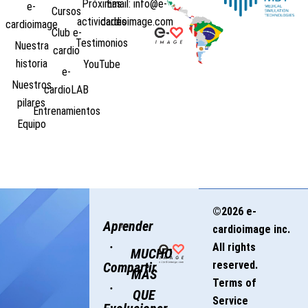
Próximas
Email: info@e-
e-
Cursos
actividades
cardioimage.com
cardioimage
Club e-
Testimonios
Nuestra
cardio
historia
YouTube
e-
Nuestros
cardioLAB
pilares
Entrenamientos
Equipo
©2026 e-
Aprender
cardioimage inc.
·
All rights
MUCHO
reserved.
Compartir
MÁS
Terms of
·
QUE
Service