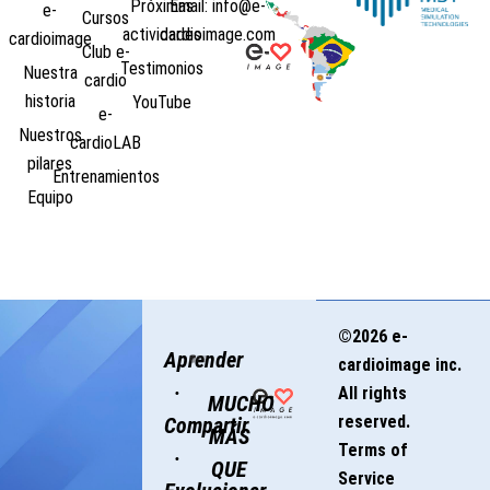
Próximas
Email: info@e-
e-
Cursos
actividades
cardioimage.com
cardioimage
Club e-
Testimonios
Nuestra
cardio
historia
YouTube
e-
Nuestros
cardioLAB
pilares
Entrenamientos
Equipo
©2026 e-
Aprender
cardioimage inc.
·
All rights
MUCHO
reserved.
Compartir
MÁS
Terms of
·
QUE
Service